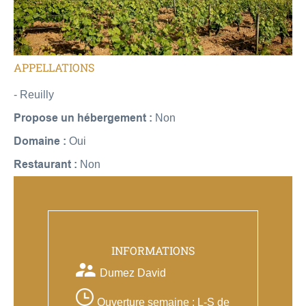
APPELLATIONS
- Reuilly
Propose un hébergement :
Non
Domaine :
Oui
Restaurant :
Non
INFORMATIONS
Dumez David
Ouverture semaine : L-S de