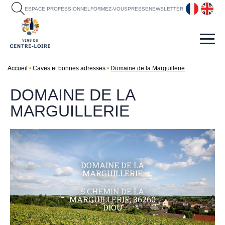
fr
en
ESPACE PROFESSIONNEL
FORMEZ-VOUS
PRESSE
NEWSLETTER
Accueil
Caves et bonnes adresses
Domaine de la Marguillerie
DOMAINE DE LA
MARGUILLERIE
DOMAINE DE LA
MARGUILLERIE
5 CHEMIN DE LA
MARGUILLERIE, 36260
DIOU