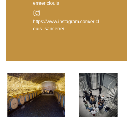
erreericlouis
https://www.instagram.com/ericl
ouis_sancerre/