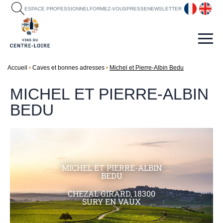
fr
en
ESPACE PROFESSIONNEL
FORMEZ-VOUS
PRESSE
NEWSLETTER
Accueil
Caves et bonnes adresses
Michel et Pierre-Albin Bedu
MICHEL ET PIERRE-ALBIN
BEDU
MICHEL ET PIERRE-ALBIN
BEDU
CHEZAL GIRARD, 18300
SURY EN VAUX