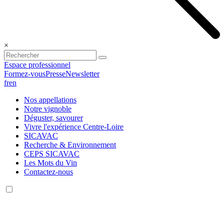
×
Espace professionnel
Formez-vous
Presse
Newsletter
fr
en
Nos appellations
Notre vignoble
Déguster, savourer
Vivre l'expérience Centre-Loire
SICAVAC
Recherche & Environnement
CEPS SICAVAC
Les Mots du Vin
Contactez-nous