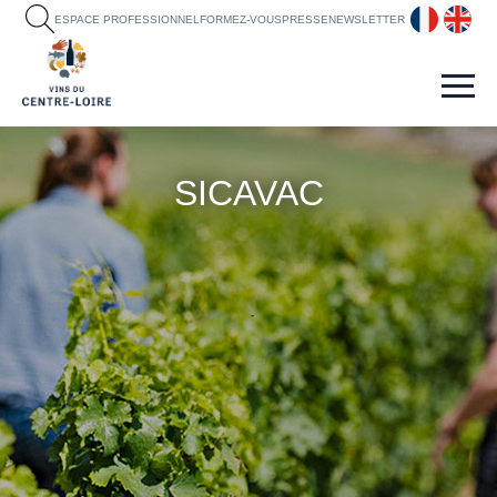
fr
en
ESPACE PROFESSIONNEL
FORMEZ-VOUS
PRESSE
NEWSLETTER
SICAVAC