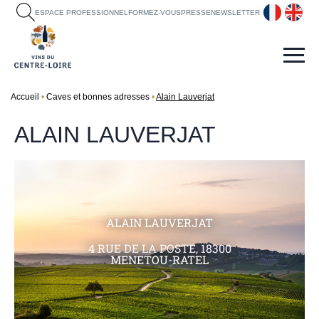
fr
en
ESPACE PROFESSIONNEL
FORMEZ-VOUS
PRESSE
NEWSLETTER
Accueil
Caves et bonnes adresses
Alain Lauverjat
ALAIN LAUVERJAT
ALAIN LAUVERJAT
4 RUE DE LA POSTE, 18300
MENETOU-RATEL