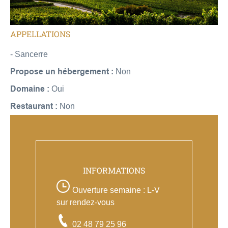
APPELLATIONS
- Sancerre
Propose un hébergement :
Non
Domaine :
Oui
Restaurant :
Non
INFORMATIONS
Ouverture semaine : L-V
sur rendez-vous
02 48 79 25 96