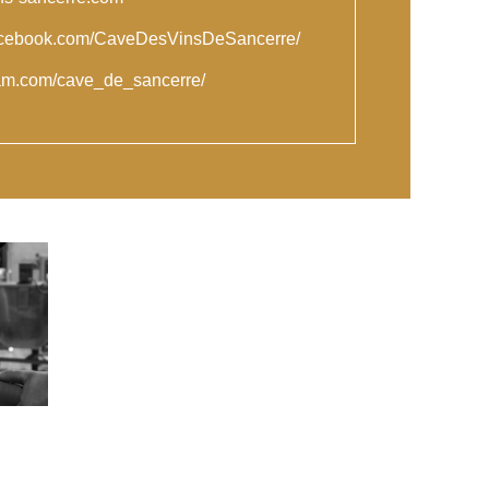
facebook.com/CaveDesVinsDeSancerre/
gram.com/cave_de_sancerre/