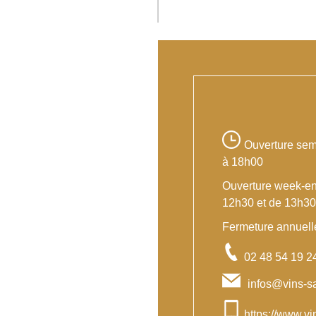
Ouverture sem
à 18h00
Ouverture week-end
12h30 et de 13h30
Fermeture annuell
02 48 54 19 2
infos@vins-s
https://www.v