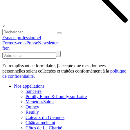
×
Espace professionnel
Formez-vous
Presse
Newsletter
fr
en
En remplissant ce formulaire, j’accepte que mes données
personnelles soient collectées et traitées conformément à la
politique
de confidentialité
.
Nos appellations
Sancerre
Pouilly Fumé & Pouilly sur Loire
Menetou-Salon
Quincy
Reuilly
Coteaux du Giennois
Châteaumeillant
Côtes de La Charité