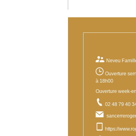
Neveu Famill
Ouverture sem
à 18h00
Ouverture week-end
02 48 79 40 3
sancerreroge
https://www.r