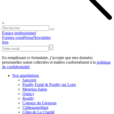
×
Espace professionnel
Formez-vous
Presse
Newsletter
fr
en
En remplissant ce formulaire, j’accepte que mes données
personnelles soient collectées et traitées conformément à la
politique
de confidentialité
.
Nos appellations
Sancerre
Pouilly Fumé & Pouilly sur Loire
Menetou-Salon
Quincy
Reuilly
Coteaux du Giennois
Châteaumeillant
Côtes de La Charité