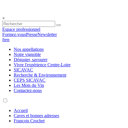
×
Espace professionnel
Formez-vous
Presse
Newsletter
fr
en
Nos appellations
Notre vignoble
Déguster, savourer
Vivre l'expérience Centre-Loire
SICAVAC
Recherche & Environnement
CEPS SICAVAC
Les Mots du Vin
Contactez-nous
Accueil
Caves et bonnes adresses
François Crochet